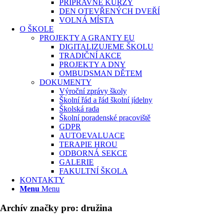
PŘÍPRAVNÉ KURZY
DEN OTEVŘENÝCH DVEŘÍ
VOLNÁ MÍSTA
O ŠKOLE
PROJEKTY A GRANTY EU
DIGITALIZUJEME ŠKOLU
TRADIČNÍ AKCE
PROJEKTY A DNY
OMBUDSMAN DĚTEM
DOKUMENTY
Výroční zprávy školy
Školní řád a řád školní jídelny
Školská rada
Školní poradenské pracoviště
GDPR
AUTOEVALUACE
TERAPIE HROU
ODBORNÁ SEKCE
GALERIE
FAKULTNÍ ŠKOLA
KONTAKTY
Menu
Menu
Archív značky pro:
družina