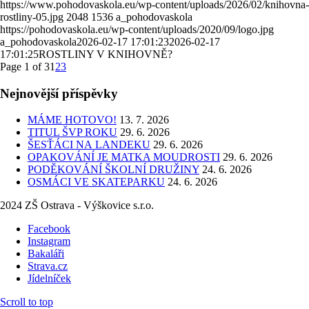
https://www.pohodovaskola.eu/wp-content/uploads/2026/02/knihovna-
rostliny-05.jpg
2048
1536
a_pohodovaskola
https://pohodovaskola.eu/wp-content/uploads/2020/09/logo.jpg
a_pohodovaskola
2026-02-17 17:01:23
2026-02-17
17:01:25
ROSTLINY V KNIHOVNĚ?
Page 1 of 3
1
2
3
Nejnovější příspěvky
MÁME HOTOVO!
13. 7. 2026
TITUL ŠVP ROKU
29. 6. 2026
ŠESŤÁCI NA LANDEKU
29. 6. 2026
OPAKOVÁNÍ JE MATKA MOUDROSTI
29. 6. 2026
PODĚKOVÁNÍ ŠKOLNÍ DRUŽINY
24. 6. 2026
OSMÁCI VE SKATEPARKU
24. 6. 2026
2024 ZŠ Ostrava - Výškovice s.r.o.
Facebook
Instagram
Bakaláři
Strava.cz
Jídelníček
Scroll to top