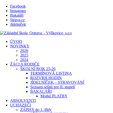
Facebook
Instagram
Bakaláři
Strava.cz
Jídelníček
ÚVOD
NOVINKY
2026
2025
2024
ŽÁCI A RODIČE
ŠKOLNÍ ROK 25-26
TERMÍNOVÁ LISTINA
ROZVRH HODIN
JÍDELNÍČEK – STRAVOVÁNÍ
Seznam sešitů pro II. stupeň
BAKALÁŘI
Modul PLATBY
ABSOLVENTI
UCHAZEČI
ZÁPISY do 1. třídy