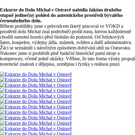
Exkurze do
Dolu Michal v Ostravě
nabídla žákům druhého
stupně jedinečný pohled do autentického prostředí bývalého
černouhelného dolu.
Během prohlídky jsme s průvodcem (který pracoval ve VOKD a
prostředí dolu Michal znal podrobně) prošli trasu, kterou každodenně
chodili samotní horníci před fáráním do podzemí. Od řetízkových
šaten, koupelen, výdejny jídla, známek, svítilen a další administrativu.
Žáci se seznámili s náročným způsobem dobývání uhlí na Ostravsku.
Nakonec jsme si prohlédli plně funkční historické parní stroje a
kompresory, včetně jedné ukázky. Věříme, že tato forma výuky propojí
teoretické znalosti z dějepisu, zeměpisu i fyziky s reálnou praxí.