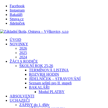
Facebook
Instagram
Bakaláři
Strava.cz
Jídelníček
ÚVOD
NOVINKY
2026
2025
2024
ŽÁCI A RODIČE
ŠKOLNÍ ROK 25-26
TERMÍNOVÁ LISTINA
ROZVRH HODIN
JÍDELNÍČEK – STRAVOVÁNÍ
Seznam sešitů pro II. stupeň
BAKALÁŘI
Modul PLATBY
ABSOLVENTI
UCHAZEČI
ZÁPISY do 1. třídy