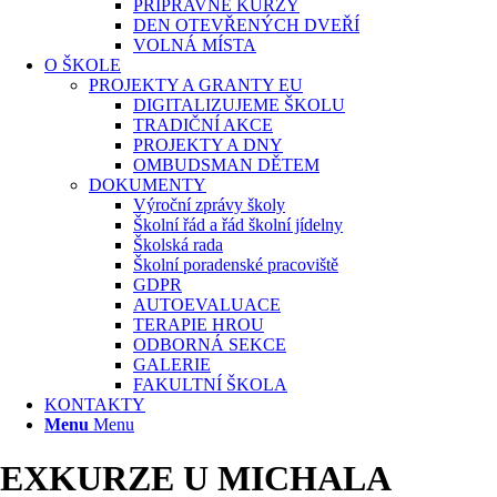
PŘÍPRAVNÉ KURZY
DEN OTEVŘENÝCH DVEŘÍ
VOLNÁ MÍSTA
O ŠKOLE
PROJEKTY A GRANTY EU
DIGITALIZUJEME ŠKOLU
TRADIČNÍ AKCE
PROJEKTY A DNY
OMBUDSMAN DĚTEM
DOKUMENTY
Výroční zprávy školy
Školní řád a řád školní jídelny
Školská rada
Školní poradenské pracoviště
GDPR
AUTOEVALUACE
TERAPIE HROU
ODBORNÁ SEKCE
GALERIE
FAKULTNÍ ŠKOLA
KONTAKTY
Menu
Menu
EXKURZE U MICHALA