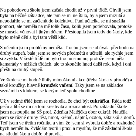
Na pohodovou školu jsem začala chodit už v první třídě. Chvíli jsem
byla na běžné základce, ale tam se mi nelíbilo, byla jsem mrzutá a
nepodařilo se mi začlenit do kolektivu. Paní učitelka se mi snažila
pomoct, ale neměla na mě tolik času, kolik jsem potřebovala, protože
se musela věnovat i jiným dětem. Přestoupila jsem tedy do školy, kde
bylo méně dětí a byl tam větší klid.
S učením jsem problémy neměla. Trochu jsem se obávala přechodu na
druhý stupeň, bála jsem se nových předmětů a učitelů, ale rychle jsem
si zvykla. V šesté třídě mi bylo trochu smutno, protože jsem měla
kamarády v nižších třídách, ale to skončilo hned další rok, když i oni
přešli na druhý stupeň.
Ve škole se mi hodně líbily mimoškolní akce (třeba škola v přírodě) a
také kroužky, hlavně
kroužek vaření
. Taky jsem se na základce
seznámila s klukem, se kterým teď spolu chodíme.
Už v sedmé třídě jsem se rozhodla, že chci být
cukrářka
. Ráda totiž
peču a líbí se mi na tom kreativita a rozmanitost. Po základní škole
jsem nastoupila na SŠ prof. Zdeňka Matějčka obor cukrář. Naučila
jsem se různé druhy těst, hmot, krémů, náplní, ozdob, zákusků a dortů.
Teď jsem ve třetím ročníku a vím, že jsem si vybrala dobře a rozhodně
bych neměnila. Zvládám teorii i praxi a myslím, že mě základní škola
na střední školu dobře připravila.