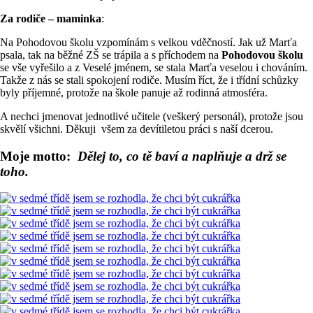
Za rodiče – maminka
:
Na Pohodovou školu vzpomínám s velkou vděčností. Jak už Marťa
psala, tak na běžné ZŠ se trápila a s příchodem na
Pohodovou školu
se vše vyřešilo a z Veselé jménem, se stala Marťa veselou i chováním.
Takže z nás se stali spokojení rodiče. Musím říct, že i třídní schůzky
byly příjemné, protože na škole panuje až rodinná atmosféra.
A nechci jmenovat jednotlivé učitele (veškerý personál), protože jsou
skvělí všichni. Děkuji všem za devítiletou práci s naší dcerou.
Moje motto:
Dělej to, co tě baví a naplňuje a drž se
toho.