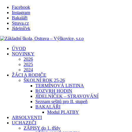
Facebook
Instagram
Bakaláři
Strava.cz
Jídelníček
ÚVOD
NOVINKY
2026
2025
2024
ŽÁCI A RODIČE
ŠKOLNÍ ROK 25-26
TERMÍNOVÁ LISTINA
ROZVRH HODIN
JÍDELNÍČEK – STRAVOVÁNÍ
Seznam sešitů pro II. stupeň
BAKALÁŘI
Modul PLATBY
ABSOLVENTI
UCHAZEČI
ZÁPISY do 1. třídy