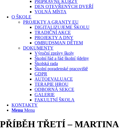
PŘÍPRAVNÉ KURZY
DEN OTEVŘENÝCH DVEŘÍ
VOLNÁ MÍSTA
O ŠKOLE
PROJEKTY A GRANTY EU
DIGITALIZUJEME ŠKOLU
TRADIČNÍ AKCE
PROJEKTY A DNY
OMBUDSMAN DĚTEM
DOKUMENTY
Výroční zprávy školy
Školní řád a řád školní jídelny
Školská rada
Školní poradenské pracoviště
GDPR
AUTOEVALUACE
TERAPIE HROU
ODBORNÁ SEKCE
GALERIE
FAKULTNÍ ŠKOLA
KONTAKTY
Menu
Menu
PŘÍBĚH TŘETÍ – MARTINA