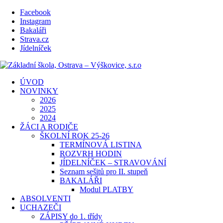
Facebook
Instagram
Bakaláři
Strava.cz
Jídelníček
ÚVOD
NOVINKY
2026
2025
2024
ŽÁCI A RODIČE
ŠKOLNÍ ROK 25-26
TERMÍNOVÁ LISTINA
ROZVRH HODIN
JÍDELNÍČEK – STRAVOVÁNÍ
Seznam sešitů pro II. stupeň
BAKALÁŘI
Modul PLATBY
ABSOLVENTI
UCHAZEČI
ZÁPISY do 1. třídy