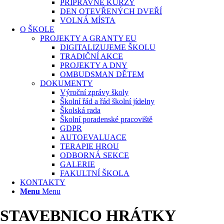
PŘÍPRAVNÉ KURZY
DEN OTEVŘENÝCH DVEŘÍ
VOLNÁ MÍSTA
O ŠKOLE
PROJEKTY A GRANTY EU
DIGITALIZUJEME ŠKOLU
TRADIČNÍ AKCE
PROJEKTY A DNY
OMBUDSMAN DĚTEM
DOKUMENTY
Výroční zprávy školy
Školní řád a řád školní jídelny
Školská rada
Školní poradenské pracoviště
GDPR
AUTOEVALUACE
TERAPIE HROU
ODBORNÁ SEKCE
GALERIE
FAKULTNÍ ŠKOLA
KONTAKTY
Menu
Menu
STAVEBNICO HRÁTKY