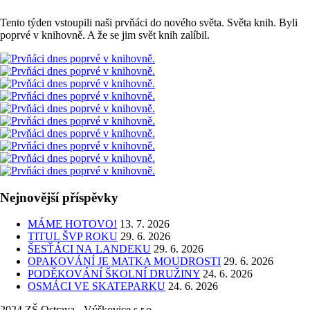
Tento týden vstoupili naši prvňáci do nového světa. Světa knih. Byli
poprvé v knihovně. A že se jim svět knih zalíbil.
Nejnovější příspěvky
MÁME HOTOVO!
13. 7. 2026
TITUL ŠVP ROKU
29. 6. 2026
ŠESŤÁCI NA LANDEKU
29. 6. 2026
OPAKOVÁNÍ JE MATKA MOUDROSTI
29. 6. 2026
PODĚKOVÁNÍ ŠKOLNÍ DRUŽINY
24. 6. 2026
OSMÁCI VE SKATEPARKU
24. 6. 2026
2024 ZŠ Ostrava - Výškovice s.r.o.