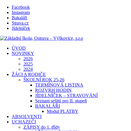
Facebook
Instagram
Bakaláři
Strava.cz
Jídelníček
ÚVOD
NOVINKY
2026
2025
2024
ŽÁCI A RODIČE
ŠKOLNÍ ROK 25-26
TERMÍNOVÁ LISTINA
ROZVRH HODIN
JÍDELNÍČEK – STRAVOVÁNÍ
Seznam sešitů pro II. stupeň
BAKALÁŘI
Modul PLATBY
ABSOLVENTI
UCHAZEČI
ZÁPISY do 1. třídy