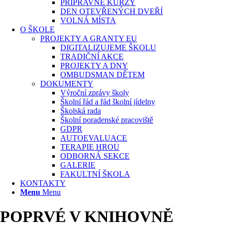
PŘÍPRAVNÉ KURZY
DEN OTEVŘENÝCH DVEŘÍ
VOLNÁ MÍSTA
O ŠKOLE
PROJEKTY A GRANTY EU
DIGITALIZUJEME ŠKOLU
TRADIČNÍ AKCE
PROJEKTY A DNY
OMBUDSMAN DĚTEM
DOKUMENTY
Výroční zprávy školy
Školní řád a řád školní jídelny
Školská rada
Školní poradenské pracoviště
GDPR
AUTOEVALUACE
TERAPIE HROU
ODBORNÁ SEKCE
GALERIE
FAKULTNÍ ŠKOLA
KONTAKTY
Menu
Menu
POPRVÉ V KNIHOVNĚ