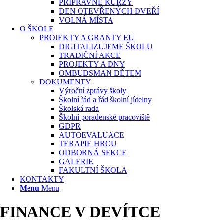
PŘÍPRAVNÉ KURZY
DEN OTEVŘENÝCH DVEŘÍ
VOLNÁ MÍSTA
O ŠKOLE
PROJEKTY A GRANTY EU
DIGITALIZUJEME ŠKOLU
TRADIČNÍ AKCE
PROJEKTY A DNY
OMBUDSMAN DĚTEM
DOKUMENTY
Výroční zprávy školy
Školní řád a řád školní jídelny
Školská rada
Školní poradenské pracoviště
GDPR
AUTOEVALUACE
TERAPIE HROU
ODBORNÁ SEKCE
GALERIE
FAKULTNÍ ŠKOLA
KONTAKTY
Menu
Menu
FINANCE V DEVÍTCE