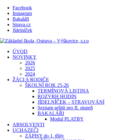
Facebook
Instagram
Bakaláři
Strava.cz
Jídelníček
ÚVOD
NOVINKY
2026
2025
2024
ŽÁCI A RODIČE
ŠKOLNÍ ROK 25-26
TERMÍNOVÁ LISTINA
ROZVRH HODIN
JÍDELNÍČEK – STRAVOVÁNÍ
Seznam sešitů pro II. stupeň
BAKALÁŘI
Modul PLATBY
ABSOLVENTI
UCHAZEČI
ZÁPISY do 1. třídy