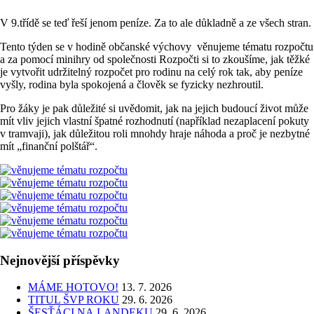
V 9.třídě se teď řeší jenom peníze. Za to ale důkladně a ze všech stran.
Tento týden se v hodině občanské výchovy věnujeme tématu rozpočtu
a za pomocí minihry od společnosti Rozpočti si to zkoušíme, jak těžké
je vytvořit udržitelný rozpočet pro rodinu na celý rok tak, aby peníze
vyšly, rodina byla spokojená a člověk se fyzicky nezhroutil.
Pro žáky je pak důležité si uvědomit, jak na jejich budoucí život může
mít vliv jejich vlastní špatné rozhodnutí (například nezaplacení pokuty
v tramvaji), jak důležitou roli mnohdy hraje náhoda a proč je nezbytné
mít „finanční polštář“.
Nejnovější příspěvky
MÁME HOTOVO!
13. 7. 2026
TITUL ŠVP ROKU
29. 6. 2026
ŠESŤÁCI NA LANDEKU
29. 6. 2026