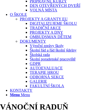
PŘÍPRAVNÉ KURZY
DEN OTEVŘENÝCH DVEŘÍ
VOLNÁ MÍSTA
O ŠKOLE
PROJEKTY A GRANTY EU
DIGITALIZUJEME ŠKOLU
TRADIČNÍ AKCE
PROJEKTY A DNY
OMBUDSMAN DĚTEM
DOKUMENTY
Výroční zprávy školy
Školní řád a řád školní jídelny
Školská rada
Školní poradenské pracoviště
GDPR
AUTOEVALUACE
TERAPIE HROU
ODBORNÁ SEKCE
GALERIE
FAKULTNÍ ŠKOLA
KONTAKTY
Menu
Menu
VÁNOČNÍ RADUŇ