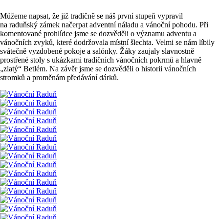
Můžeme napsat, že již tradičně se náš první stupeň vypravil
na raduňský zámek načerpat adventní náladu a vánoční pohodu. Při
komentované prohlídce jsme se dozvěděli o významu adventu a
vánočních zvyků, které dodržovala místní šlechta. Velmi se nám líbily
svátečně vyzdobené pokoje a salónky. Žáky zaujaly slavnostně
prostřené stoly s ukázkami tradičních vánočních pokrmů a hlavně
„zlatý“ Betlém. Na závěr jsme se dozvěděli o historii vánočních
stromků a proměnám předávání dárků.