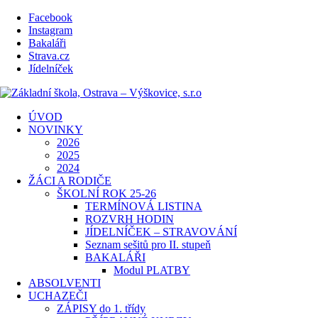
Facebook
Instagram
Bakaláři
Strava.cz
Jídelníček
ÚVOD
NOVINKY
2026
2025
2024
ŽÁCI A RODIČE
ŠKOLNÍ ROK 25-26
TERMÍNOVÁ LISTINA
ROZVRH HODIN
JÍDELNÍČEK – STRAVOVÁNÍ
Seznam sešitů pro II. stupeň
BAKALÁŘI
Modul PLATBY
ABSOLVENTI
UCHAZEČI
ZÁPISY do 1. třídy