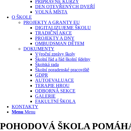
PŘÍPRAVNÉ KURZY
DEN OTEVŘENÝCH DVEŘÍ
VOLNÁ MÍSTA
O ŠKOLE
PROJEKTY A GRANTY EU
DIGITALIZUJEME ŠKOLU
TRADIČNÍ AKCE
PROJEKTY A DNY
OMBUDSMAN DĚTEM
DOKUMENTY
Výroční zprávy školy
Školní řád a řád školní jídelny
Školská rada
Školní poradenské pracoviště
GDPR
AUTOEVALUACE
TERAPIE HROU
ODBORNÁ SEKCE
GALERIE
FAKULTNÍ ŠKOLA
KONTAKTY
Menu
Menu
POHODOVÁ ŠKOLA POMÁH