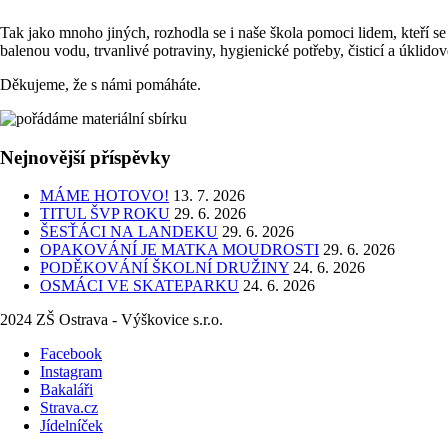
Tak jako mnoho jiných, rozhodla se i naše škola pomoci lidem, kteří se 
balenou vodu, trvanlivé potraviny, hygienické potřeby, čisticí a úklidov
Děkujeme, že s námi pomáháte.
Nejnovější příspěvky
MÁME HOTOVO!
13. 7. 2026
TITUL ŠVP ROKU
29. 6. 2026
ŠESŤÁCI NA LANDEKU
29. 6. 2026
OPAKOVÁNÍ JE MATKA MOUDROSTI
29. 6. 2026
PODĚKOVÁNÍ ŠKOLNÍ DRUŽINY
24. 6. 2026
OSMÁCI VE SKATEPARKU
24. 6. 2026
2024 ZŠ Ostrava - Výškovice s.r.o.
Facebook
Instagram
Bakaláři
Strava.cz
Jídelníček