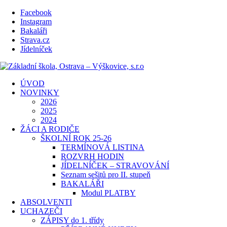
Facebook
Instagram
Bakaláři
Strava.cz
Jídelníček
ÚVOD
NOVINKY
2026
2025
2024
ŽÁCI A RODIČE
ŠKOLNÍ ROK 25-26
TERMÍNOVÁ LISTINA
ROZVRH HODIN
JÍDELNÍČEK – STRAVOVÁNÍ
Seznam sešitů pro II. stupeň
BAKALÁŘI
Modul PLATBY
ABSOLVENTI
UCHAZEČI
ZÁPISY do 1. třídy