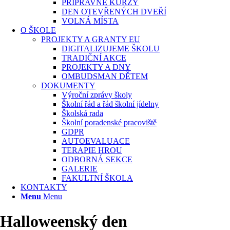
PŘÍPRAVNÉ KURZY
DEN OTEVŘENÝCH DVEŘÍ
VOLNÁ MÍSTA
O ŠKOLE
PROJEKTY A GRANTY EU
DIGITALIZUJEME ŠKOLU
TRADIČNÍ AKCE
PROJEKTY A DNY
OMBUDSMAN DĚTEM
DOKUMENTY
Výroční zprávy školy
Školní řád a řád školní jídelny
Školská rada
Školní poradenské pracoviště
GDPR
AUTOEVALUACE
TERAPIE HROU
ODBORNÁ SEKCE
GALERIE
FAKULTNÍ ŠKOLA
KONTAKTY
Menu
Menu
Halloweenský den