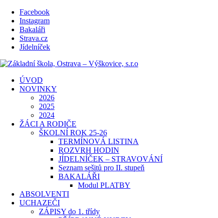
Facebook
Instagram
Bakaláři
Strava.cz
Jídelníček
ÚVOD
NOVINKY
2026
2025
2024
ŽÁCI A RODIČE
ŠKOLNÍ ROK 25-26
TERMÍNOVÁ LISTINA
ROZVRH HODIN
JÍDELNÍČEK – STRAVOVÁNÍ
Seznam sešitů pro II. stupeň
BAKALÁŘI
Modul PLATBY
ABSOLVENTI
UCHAZEČI
ZÁPISY do 1. třídy