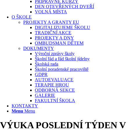
PŘÍPRAVNÉ KURZY
DEN OTEVŘENÝCH DVEŘÍ
VOLNÁ MÍSTA
O ŠKOLE
PROJEKTY A GRANTY EU
DIGITALIZUJEME ŠKOLU
TRADIČNÍ AKCE
PROJEKTY A DNY
OMBUDSMAN DĚTEM
DOKUMENTY
Výroční zprávy školy
Školní řád a řád školní jídelny
Školská rada
Školní poradenské pracoviště
GDPR
AUTOEVALUACE
TERAPIE HROU
ODBORNÁ SEKCE
GALERIE
FAKULTNÍ ŠKOLA
KONTAKTY
Menu
Menu
VÝUKA POSLEDNÍ TÝDEN V