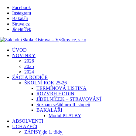
Facebook
Instagram
Bakaláři
Strava.cz
Jídelníček
ÚVOD
NOVINKY
2026
2025
2024
ŽÁCI A RODIČE
ŠKOLNÍ ROK 25-26
TERMÍNOVÁ LISTINA
ROZVRH HODIN
JÍDELNÍČEK – STRAVOVÁNÍ
Seznam sešitů pro II. stupeň
BAKALÁŘI
Modul PLATBY
ABSOLVENTI
UCHAZEČI
ZÁPISY do 1. třídy