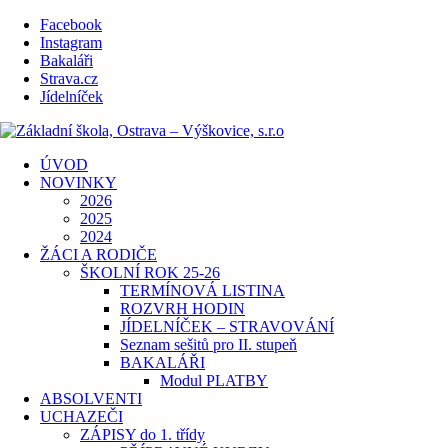
Facebook
Instagram
Bakaláři
Strava.cz
Jídelníček
ÚVOD
NOVINKY
2026
2025
2024
ŽÁCI A RODIČE
ŠKOLNÍ ROK 25-26
TERMÍNOVÁ LISTINA
ROZVRH HODIN
JÍDELNÍČEK – STRAVOVÁNÍ
Seznam sešitů pro II. stupeň
BAKALÁŘI
Modul PLATBY
ABSOLVENTI
UCHAZEČI
ZÁPISY do 1. třídy