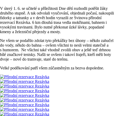
V úterý 1. 6. se učitelé u příležitosti Dne dětí rozhodli potěšit žáky
druhého stupně. A tak odvolali vyučování, objednali počasí, nakoupili
fidorky a tatranky a v devět hodin vyrazili ze Svinova přírodní
rezervací Rezávka. 6 km dlouhá trasa vedla mokřinami, bahnem i
vysokými travinami. Bylo nutné překonat úzké lávky, popadané
kmeny a železniční přejezdy a mosty.
Ne všem se podařilo zdolat tyto překážky bez úhony – někdo zahučel
do vody, někdo do bahna – ovšem všichni to nesli velmi statečně a
s humorem. Ne všichni také vhodně zvolili obuv a ještě teď drhnou
bílé značkové tenisky. Našli se ovšem i takoví frajeři, kteří měli boty
dvoje – nové do tramvaje, staré do terénu.
Velké poděkování patří všem zúčastněným za bezva dopoledne.