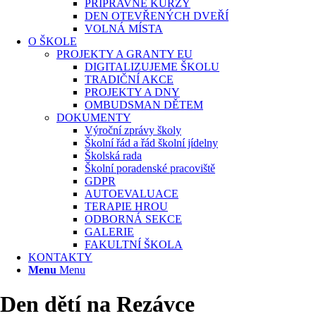
PŘÍPRAVNÉ KURZY
DEN OTEVŘENÝCH DVEŘÍ
VOLNÁ MÍSTA
O ŠKOLE
PROJEKTY A GRANTY EU
DIGITALIZUJEME ŠKOLU
TRADIČNÍ AKCE
PROJEKTY A DNY
OMBUDSMAN DĚTEM
DOKUMENTY
Výroční zprávy školy
Školní řád a řád školní jídelny
Školská rada
Školní poradenské pracoviště
GDPR
AUTOEVALUACE
TERAPIE HROU
ODBORNÁ SEKCE
GALERIE
FAKULTNÍ ŠKOLA
KONTAKTY
Menu
Menu
Den dětí na Rezávce