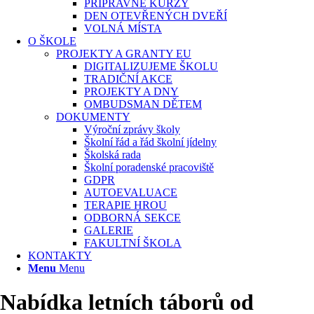
PŘÍPRAVNÉ KURZY
DEN OTEVŘENÝCH DVEŘÍ
VOLNÁ MÍSTA
O ŠKOLE
PROJEKTY A GRANTY EU
DIGITALIZUJEME ŠKOLU
TRADIČNÍ AKCE
PROJEKTY A DNY
OMBUDSMAN DĚTEM
DOKUMENTY
Výroční zprávy školy
Školní řád a řád školní jídelny
Školská rada
Školní poradenské pracoviště
GDPR
AUTOEVALUACE
TERAPIE HROU
ODBORNÁ SEKCE
GALERIE
FAKULTNÍ ŠKOLA
KONTAKTY
Menu
Menu
Nabídka letních táborů od