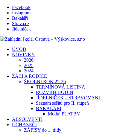
Facebook
Instagram
Bakaláři
Strava.cz
Jídelníček
ÚVOD
NOVINKY
2026
2025
2024
ŽÁCI A RODIČE
ŠKOLNÍ ROK 25-26
TERMÍNOVÁ LISTINA
ROZVRH HODIN
JÍDELNÍČEK – STRAVOVÁNÍ
Seznam sešitů pro II. stupeň
BAKALÁŘI
Modul PLATBY
ABSOLVENTI
UCHAZEČI
ZÁPISY do 1. třídy