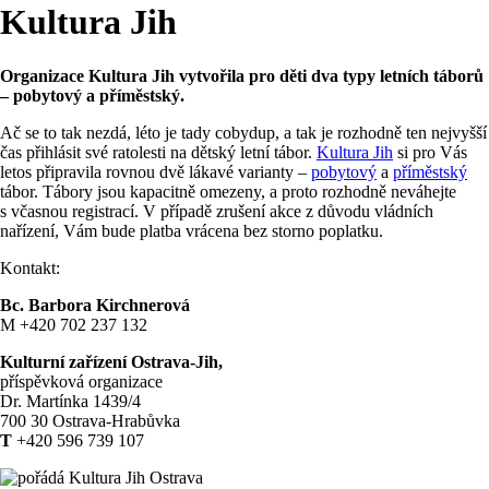
Kultura Jih
Organizace Kultura Jih vytvořila pro děti dva typy letních táborů
– pobytový a příměstský.
Ač se to tak nezdá, léto je tady cobydup, a tak je rozhodně ten nejvyšší
čas přihlásit své ratolesti na dětský letní tábor.
Kultura Jih
si pro Vás
letos připravila rovnou dvě lákavé varianty –
pobytový
a
příměstský
tábor. Tábory jsou kapacitně omezeny, a proto rozhodně neváhejte
s včasnou registrací. V případě zrušení akce z důvodu vládních
nařízení, Vám bude platba vrácena bez storno poplatku.
Kontakt:
Bc. Barbora Kirchnerová
M +420 702 237 132
Kulturní zařízení Ostrava-Jih,
příspěvková organizace
Dr. Martínka 1439/4
700 30 Ostrava-Hrabůvka
T
+420 596 739 107