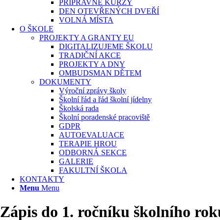
PŘÍPRAVNÉ KURZY
DEN OTEVŘENÝCH DVEŘÍ
VOLNÁ MÍSTA
O ŠKOLE
PROJEKTY A GRANTY EU
DIGITALIZUJEME ŠKOLU
TRADIČNÍ AKCE
PROJEKTY A DNY
OMBUDSMAN DĚTEM
DOKUMENTY
Výroční zprávy školy
Školní řád a řád školní jídelny
Školská rada
Školní poradenské pracoviště
GDPR
AUTOEVALUACE
TERAPIE HROU
ODBORNÁ SEKCE
GALERIE
FAKULTNÍ ŠKOLA
KONTAKTY
Menu
Menu
Zápis do 1. ročníku školního rok