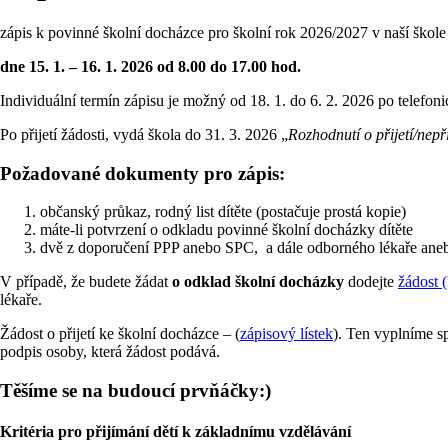
zápis k povinné školní docházce pro školní rok 2026/2027 v naší škole
dne 15. 1. – 16. 1. 2026 od 8.00 do 17.00 hod.
Individuální termín zápisu je možný od 18. 1. do 6. 2. 2026 po telefon
Po přijetí žádosti, vydá škola do 31. 3. 2026 „
Rozhodnutí o přijetí/nepři
Požadované dokumenty pro zápis:
občanský průkaz, rodný list dítěte (postačuje prostá kopie)
máte-li potvrzení o odkladu povinné školní docházky dítěte
dvě z doporučení PPP anebo SPC, a dále odborného lékaře anebo 
V případě, že budete žádat
o odklad školní docházky
dodejte
žádost (
lékaře.
Žádost o přijetí ke školní docházce – (
zápisový lístek
). Ten vyplníme sp
podpis osoby, která žádost podává.
Těšíme se na budoucí prvňáčky:)
Kritéria pro přijímání dětí k základnímu vzdělávání