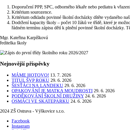
Doporučení PPP, SPC, odborného lékaře nebo pediatra k vřazení
Kritérium sourozence.
Kritérium odkladu povinné školní docházky dítěte vydaného naš
Dodržení kapacity školy – počet 10 žáků ve třídě, které je možn
řádném termínu zápisu dětí k plnění povinné školní docházky. T
Mgr. Kateřina Karpíšková
ředitelka školy
Nejnovější příspěvky
MÁME HOTOVO!
13. 7. 2026
TITUL ŠVP ROKU
29. 6. 2026
ŠESŤÁCI NA LANDEKU
29. 6. 2026
OPAKOVÁNÍ JE MATKA MOUDROSTI
29. 6. 2026
PODĚKOVÁNÍ ŠKOLNÍ DRUŽINY
24. 6. 2026
OSMÁCI VE SKATEPARKU
24. 6. 2026
2024 ZŠ Ostrava - Výškovice s.r.o.
Facebook
Instagram