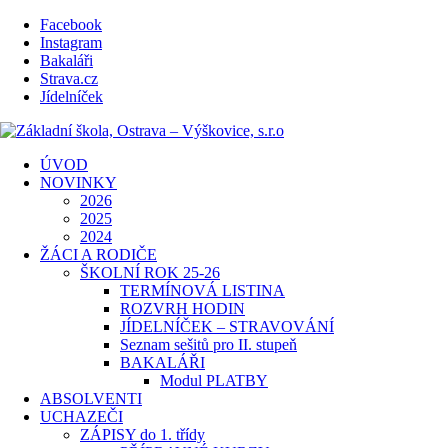
Facebook
Instagram
Bakaláři
Strava.cz
Jídelníček
ÚVOD
NOVINKY
2026
2025
2024
ŽÁCI A RODIČE
ŠKOLNÍ ROK 25-26
TERMÍNOVÁ LISTINA
ROZVRH HODIN
JÍDELNÍČEK – STRAVOVÁNÍ
Seznam sešitů pro II. stupeň
BAKALÁŘI
Modul PLATBY
ABSOLVENTI
UCHAZEČI
ZÁPISY do 1. třídy