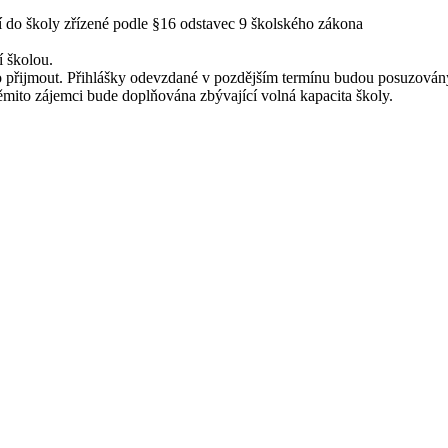
 do školy zřízené podle §16 odstavec 9 školského zákona
í školou.
o přijmout. Přihlášky odevzdané v pozdějším termínu budou posuzovány a
ěmito zájemci bude doplňována zbývající volná kapacita školy.