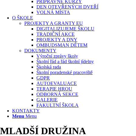
PŘÍPRAVNÉ KURZY
DEN OTEVŘENÝCH DVEŘÍ
VOLNÁ MÍSTA
O ŠKOLE
PROJEKTY A GRANTY EU
DIGITALIZUJEME ŠKOLU
TRADIČNÍ AKCE
PROJEKTY A DNY
OMBUDSMAN DĚTEM
DOKUMENTY
Výroční zprávy školy
Školní řád a řád školní jídelny
Školská rada
Školní poradenské pracoviště
GDPR
AUTOEVALUACE
TERAPIE HROU
ODBORNÁ SEKCE
GALERIE
FAKULTNÍ ŠKOLA
KONTAKTY
Menu
Menu
MLADŠÍ DRUŽINA