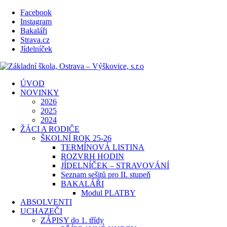
Facebook
Instagram
Bakaláři
Strava.cz
Jídelníček
ÚVOD
NOVINKY
2026
2025
2024
ŽÁCI A RODIČE
ŠKOLNÍ ROK 25-26
TERMÍNOVÁ LISTINA
ROZVRH HODIN
JÍDELNÍČEK – STRAVOVÁNÍ
Seznam sešitů pro II. stupeň
BAKALÁŘI
Modul PLATBY
ABSOLVENTI
UCHAZEČI
ZÁPISY do 1. třídy