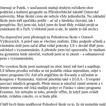
Jmenuji se Patrik, v současnosti studuji druhým ročníkem obor
politická a kulturní geografie na Přírodovědecké fakultě Ostravské
univerzity. Moje školní cesta ale nebyla vždy jednoduchá. Na základní
škole jsem měl zpočátku potíže – ať už z hlediska chování, tak i
prospěchu. Byl jsem rád, když jsem do šesté třídy zvládal projít se
známkami tři a čtyři. Uvědomil jsem si ale, že takhle to dál nechci.
Na doporučení jsem přestoupil na Pohodovou školu v Ostravě-
Výškovicích. A právě tam se všechno změnilo. Díky podpoře učitelů a
vlastnímu úsilí jsem začal dělat velké pokroky. Už v deváté třídě jsem
odcházel s vyznamenáním. A přestože jsem byl upozorněn, že studium
na gymnáziu bude náročné, rozhodl jsem se to zkusit – a odmaturoval
jsem s vyznamenáním.
Na vysokou školu jsem nastoupil na obor, který mě baví a naplňuje.
Už během prvního ročníku se mi podařilo získat stipendium, odjet v
rámci programu OU Aid učit angličtinu do Rwandy a zúčastnit se
kongresu v Rumunsku. Aktivně působím také v EGEA – Evropské
asociaci mladých geografů. Přede mnou je náročný zimní semestr a v
letním semestru mě čeká studijní pobyt ve Finsku v rámci programu
Erasmus. Ale nebojím se toho, protože věřím, že když jsem zvládl
tohle, zvládnu cokoliv, co si budu přát.
Chtěl bych tímto poděkovat Pohodové škole za to, že mi pomohla najít