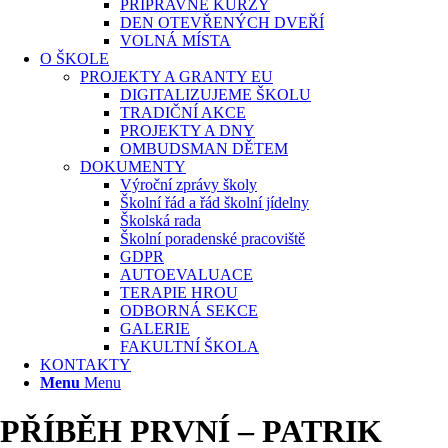
PŘÍPRAVNÉ KURZY
DEN OTEVŘENÝCH DVEŘÍ
VOLNÁ MÍSTA
O ŠKOLE
PROJEKTY A GRANTY EU
DIGITALIZUJEME ŠKOLU
TRADIČNÍ AKCE
PROJEKTY A DNY
OMBUDSMAN DĚTEM
DOKUMENTY
Výroční zprávy školy
Školní řád a řád školní jídelny
Školská rada
Školní poradenské pracoviště
GDPR
AUTOEVALUACE
TERAPIE HROU
ODBORNÁ SEKCE
GALERIE
FAKULTNÍ ŠKOLA
KONTAKTY
Menu
Menu
PŘÍBĚH PRVNÍ – PATRIK