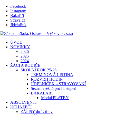
Facebook
Instagram
Bakaláři
Strava.cz
Jídelníček
ÚVOD
NOVINKY
2026
2025
2024
ŽÁCI A RODIČE
ŠKOLNÍ ROK 25-26
TERMÍNOVÁ LISTINA
ROZVRH HODIN
JÍDELNÍČEK – STRAVOVÁNÍ
Seznam sešitů pro II. stupeň
BAKALÁŘI
Modul PLATBY
ABSOLVENTI
UCHAZEČI
ZÁPISY do 1. třídy