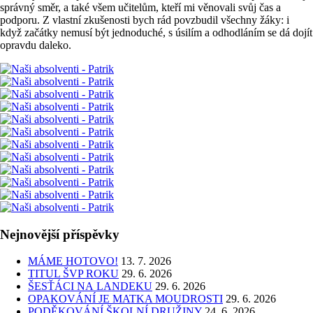
správný směr, a také všem učitelům, kteří mi věnovali svůj čas a
podporu. Z vlastní zkušenosti bych rád povzbudil všechny žáky: i
když začátky nemusí být jednoduché, s úsilím a odhodláním se dá dojít
opravdu daleko.
Nejnovější příspěvky
MÁME HOTOVO!
13. 7. 2026
TITUL ŠVP ROKU
29. 6. 2026
ŠESŤÁCI NA LANDEKU
29. 6. 2026
OPAKOVÁNÍ JE MATKA MOUDROSTI
29. 6. 2026
PODĚKOVÁNÍ ŠKOLNÍ DRUŽINY
24. 6. 2026