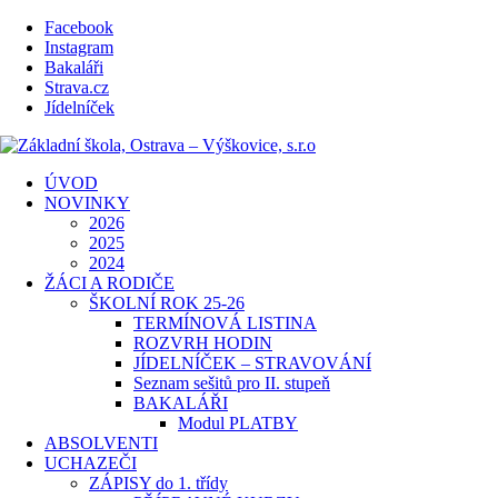
Facebook
Instagram
Bakaláři
Strava.cz
Jídelníček
ÚVOD
NOVINKY
2026
2025
2024
ŽÁCI A RODIČE
ŠKOLNÍ ROK 25-26
TERMÍNOVÁ LISTINA
ROZVRH HODIN
JÍDELNÍČEK – STRAVOVÁNÍ
Seznam sešitů pro II. stupeň
BAKALÁŘI
Modul PLATBY
ABSOLVENTI
UCHAZEČI
ZÁPISY do 1. třídy