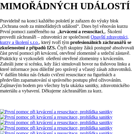
MIMOŘÁDNÝCH UDÁLOSTÍ
Pravidelně na konci každého pololetí je zařazen do výuky blok
„Ochrana osob za mimořádných událostí“. Dnes byl věnován kurzu
První pomoci zaměřeného na „
krvácení a resuscitaci
„. Školení
provedli záchranáři – zdravotníci ze společnosti
Opavští zdravotníci,
kurzy a školení s.r.o.
, který tvoří tým
profesionálních záchranářů se
zkušenostmi z případů IZS.
Čtyři skupiny žáků postupně absolvovali
část první pomoci při krvácení, otevřené zlomenině a srdeční zástavě.
Prakticky si vyzkoušeli ošetření otevřené zlomeniny s krvácením.
Zahráli jsme si scénku, kdy žáci simulovali hovor na tísňovou linku a
které informace jsou důležité pro správný a včasný zásah zdravotníků.
V dalším bloku nás čekalo cvičení resuscitace na figurínách a
především zapamatování si správného postupu před oživováním.
Zajímavým bodem pro všechny byla ukázka sanitky, zdravotnického
materiálu a vybavení. Děkujeme záchranářům za kurz.