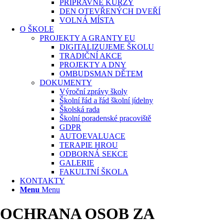
PŘÍPRAVNÉ KURZY
DEN OTEVŘENÝCH DVEŘÍ
VOLNÁ MÍSTA
O ŠKOLE
PROJEKTY A GRANTY EU
DIGITALIZUJEME ŠKOLU
TRADIČNÍ AKCE
PROJEKTY A DNY
OMBUDSMAN DĚTEM
DOKUMENTY
Výroční zprávy školy
Školní řád a řád školní jídelny
Školská rada
Školní poradenské pracoviště
GDPR
AUTOEVALUACE
TERAPIE HROU
ODBORNÁ SEKCE
GALERIE
FAKULTNÍ ŠKOLA
KONTAKTY
Menu
Menu
OCHRANA OSOB ZA