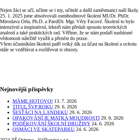
Nejen žáci se učí, učíme se i my, učitelé a další zaměstnanci naší školy.
25. 1. 2025 jsme absolvovali osmihodinové školení MUDr. PhDr.
Miroslava Orla, Ph.D. a PaedDr. Mgr. Věry Facové. Školení to bylo
intenzivní a inspirativní, lektoři nám předali spoustu teoretických
znalostí a také praktických rad. Věříme, že se nám podaří nasbírané
vědomosti náležitě využít a přenést do praxe.
Všem účastníkům školení patří velký dík za účast na školení a ochotu
stále se vzdělávat a rozšiřovat si obzory.
Nejnovější příspěvky
MÁME HOTOVO!
13. 7. 2026
TITUL ŠVP ROKU
29. 6. 2026
ŠESŤÁCI NA LANDEKU
29. 6. 2026
OPAKOVÁNÍ JE MATKA MOUDROSTI
29. 6. 2026
PODĚKOVÁNÍ ŠKOLNÍ DRUŽINY
24. 6. 2026
OSMÁCI VE SKATEPARKU
24. 6. 2026
2024 ZŠ Ostrava - Výškovice s.r.o.