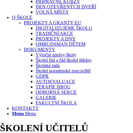
PŘÍPRAVNÉ KURZY
DEN OTEVŘENÝCH DVEŘÍ
VOLNÁ MÍSTA
O ŠKOLE
PROJEKTY A GRANTY EU
DIGITALIZUJEME ŠKOLU
TRADIČNÍ AKCE
PROJEKTY A DNY
OMBUDSMAN DĚTEM
DOKUMENTY
Výroční zprávy školy
Školní řád a řád školní jídelny
Školská rada
Školní poradenské pracoviště
GDPR
AUTOEVALUACE
TERAPIE HROU
ODBORNÁ SEKCE
GALERIE
FAKULTNÍ ŠKOLA
KONTAKTY
Menu
Menu
ŠKOLENÍ UČITELŮ