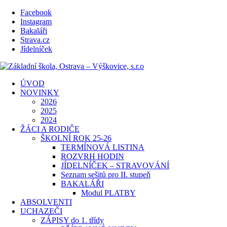
Facebook
Instagram
Bakaláři
Strava.cz
Jídelníček
ÚVOD
NOVINKY
2026
2025
2024
ŽÁCI A RODIČE
ŠKOLNÍ ROK 25-26
TERMÍNOVÁ LISTINA
ROZVRH HODIN
JÍDELNÍČEK – STRAVOVÁNÍ
Seznam sešitů pro II. stupeň
BAKALÁŘI
Modul PLATBY
ABSOLVENTI
UCHAZEČI
ZÁPISY do 1. třídy