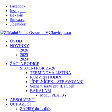
Facebook
Instagram
Bakaláři
Strava.cz
Jídelníček
ÚVOD
NOVINKY
2026
2025
2024
ŽÁCI A RODIČE
ŠKOLNÍ ROK 25-26
TERMÍNOVÁ LISTINA
ROZVRH HODIN
JÍDELNÍČEK – STRAVOVÁNÍ
Seznam sešitů pro II. stupeň
BAKALÁŘI
Modul PLATBY
ABSOLVENTI
UCHAZEČI
ZÁPISY do 1. třídy