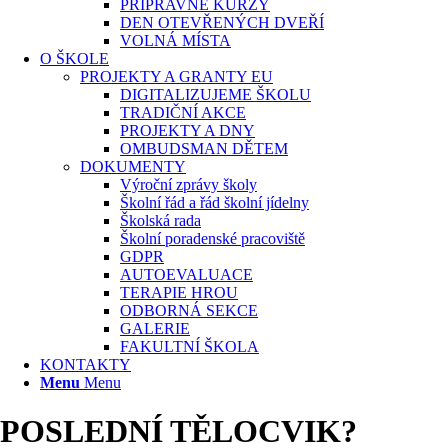
PŘÍPRAVNÉ KURZY
DEN OTEVŘENÝCH DVEŘÍ
VOLNÁ MÍSTA
O ŠKOLE
PROJEKTY A GRANTY EU
DIGITALIZUJEME ŠKOLU
TRADIČNÍ AKCE
PROJEKTY A DNY
OMBUDSMAN DĚTEM
DOKUMENTY
Výroční zprávy školy
Školní řád a řád školní jídelny
Školská rada
Školní poradenské pracoviště
GDPR
AUTOEVALUACE
TERAPIE HROU
ODBORNÁ SEKCE
GALERIE
FAKULTNÍ ŠKOLA
KONTAKTY
Menu
Menu
POSLEDNÍ TĚLOCVIK?