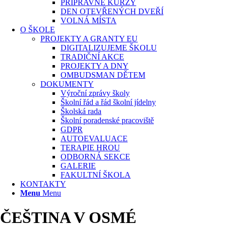
PŘÍPRAVNÉ KURZY
DEN OTEVŘENÝCH DVEŘÍ
VOLNÁ MÍSTA
O ŠKOLE
PROJEKTY A GRANTY EU
DIGITALIZUJEME ŠKOLU
TRADIČNÍ AKCE
PROJEKTY A DNY
OMBUDSMAN DĚTEM
DOKUMENTY
Výroční zprávy školy
Školní řád a řád školní jídelny
Školská rada
Školní poradenské pracoviště
GDPR
AUTOEVALUACE
TERAPIE HROU
ODBORNÁ SEKCE
GALERIE
FAKULTNÍ ŠKOLA
KONTAKTY
Menu
Menu
ČEŠTINA V OSMÉ