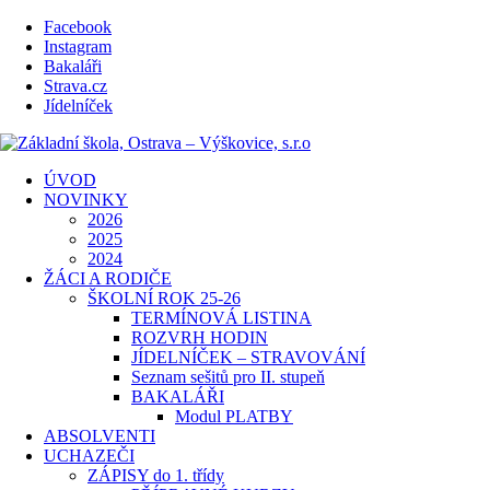
Facebook
Instagram
Bakaláři
Strava.cz
Jídelníček
ÚVOD
NOVINKY
2026
2025
2024
ŽÁCI A RODIČE
ŠKOLNÍ ROK 25-26
TERMÍNOVÁ LISTINA
ROZVRH HODIN
JÍDELNÍČEK – STRAVOVÁNÍ
Seznam sešitů pro II. stupeň
BAKALÁŘI
Modul PLATBY
ABSOLVENTI
UCHAZEČI
ZÁPISY do 1. třídy