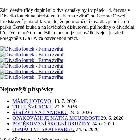
Žáci deváté třídy doplnění o dva osmáky byli v pátek 14. června v
Divadlo loutek na představení „Farma zvířat“ od George Orwella.
Představení je natolik zaujalo, že po ukončení divadla, jsme šli do
parku Černá louka a na lavičkách diskutovali půl hodiny o divadelní
hře. Velmi mě tím potěšili a musím je pochválit. Nejen je, ale i
kolegyně z D a Ov za odvedenou práci.
Nejnovější příspěvky
MÁME HOTOVO!
13. 7. 2026
TITUL ŠVP ROKU
29. 6. 2026
ŠESŤÁCI NA LANDEKU
29. 6. 2026
OPAKOVÁNÍ JE MATKA MOUDROSTI
29. 6. 2026
PODĚKOVÁNÍ ŠKOLNÍ DRUŽINY
24. 6. 2026
OSMÁCI VE SKATEPARKU
24. 6. 2026
2024 ZŠ Ostrava - Výškovice s.r.o.