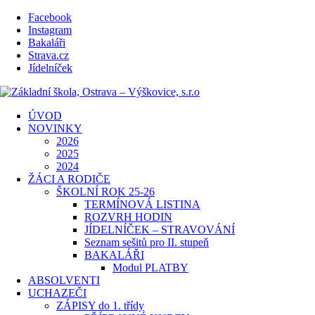
Facebook
Instagram
Bakaláři
Strava.cz
Jídelníček
ÚVOD
NOVINKY
2026
2025
2024
ŽÁCI A RODIČE
ŠKOLNÍ ROK 25-26
TERMÍNOVÁ LISTINA
ROZVRH HODIN
JÍDELNÍČEK – STRAVOVÁNÍ
Seznam sešitů pro II. stupeň
BAKALÁŘI
Modul PLATBY
ABSOLVENTI
UCHAZEČI
ZÁPISY do 1. třídy