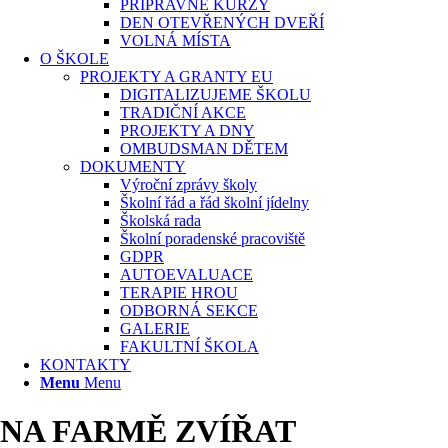
PŘÍPRAVNÉ KURZY
DEN OTEVŘENÝCH DVEŘÍ
VOLNÁ MÍSTA
O ŠKOLE
PROJEKTY A GRANTY EU
DIGITALIZUJEME ŠKOLU
TRADIČNÍ AKCE
PROJEKTY A DNY
OMBUDSMAN DĚTEM
DOKUMENTY
Výroční zprávy školy
Školní řád a řád školní jídelny
Školská rada
Školní poradenské pracoviště
GDPR
AUTOEVALUACE
TERAPIE HROU
ODBORNÁ SEKCE
GALERIE
FAKULTNÍ ŠKOLA
KONTAKTY
Menu
Menu
NA FARMĚ ZVÍŘAT