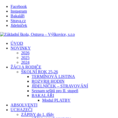
Facebook
Instagram
Bakaláři
Strava.cz
Jídelníček
ÚVOD
NOVINKY
2026
2025
2024
ŽÁCI A RODIČE
ŠKOLNÍ ROK 25-26
TERMÍNOVÁ LISTINA
ROZVRH HODIN
JÍDELNÍČEK – STRAVOVÁNÍ
Seznam sešitů pro II. stupeň
BAKALÁŘI
Modul PLATBY
ABSOLVENTI
UCHAZEČI
ZÁPISY do 1. třídy