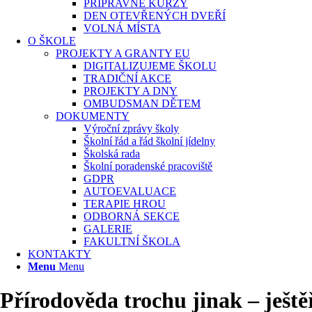
PŘÍPRAVNÉ KURZY
DEN OTEVŘENÝCH DVEŘÍ
VOLNÁ MÍSTA
O ŠKOLE
PROJEKTY A GRANTY EU
DIGITALIZUJEME ŠKOLU
TRADIČNÍ AKCE
PROJEKTY A DNY
OMBUDSMAN DĚTEM
DOKUMENTY
Výroční zprávy školy
Školní řád a řád školní jídelny
Školská rada
Školní poradenské pracoviště
GDPR
AUTOEVALUACE
TERAPIE HROU
ODBORNÁ SEKCE
GALERIE
FAKULTNÍ ŠKOLA
KONTAKTY
Menu
Menu
Přírodověda trochu jinak – ješt