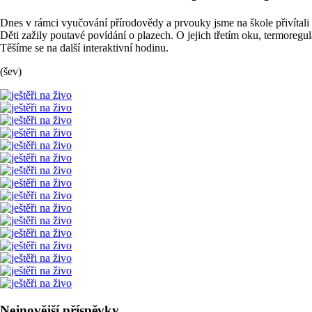
Dnes v rámci vyučování přírodovědy a prvouky jsme na škole přivítal
Děti zažily poutavé povídání o plazech. O jejich třetím oku, termoregula
Těšíme se na další interaktivní hodinu.
(šev)
Nejnovější příspěvky