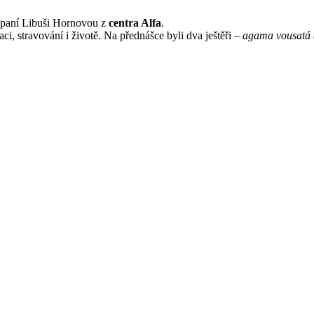
i paní Libuši Hornovou z
centra Alfa
.
ci, stravování i životě. Na přednášce byli dva ještěři –
agama vousatá