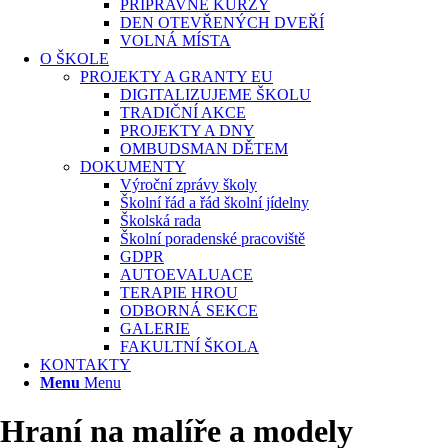
PŘÍPRAVNÉ KURZY
DEN OTEVŘENÝCH DVEŘÍ
VOLNÁ MÍSTA
O ŠKOLE
PROJEKTY A GRANTY EU
DIGITALIZUJEME ŠKOLU
TRADIČNÍ AKCE
PROJEKTY A DNY
OMBUDSMAN DĚTEM
DOKUMENTY
Výroční zprávy školy
Školní řád a řád školní jídelny
Školská rada
Školní poradenské pracoviště
GDPR
AUTOEVALUACE
TERAPIE HROU
ODBORNÁ SEKCE
GALERIE
FAKULTNÍ ŠKOLA
KONTAKTY
Menu
Menu
Hraní na malíře a modely