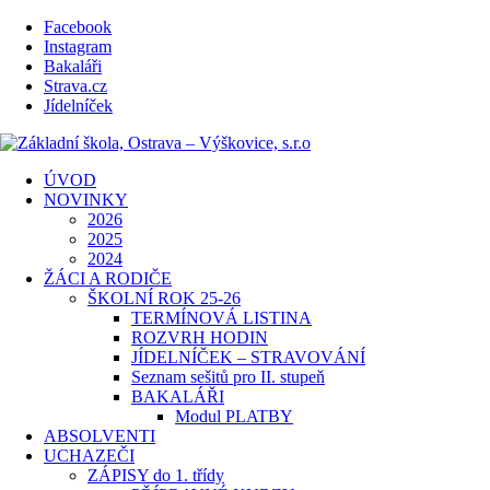
Facebook
Instagram
Bakaláři
Strava.cz
Jídelníček
ÚVOD
NOVINKY
2026
2025
2024
ŽÁCI A RODIČE
ŠKOLNÍ ROK 25-26
TERMÍNOVÁ LISTINA
ROZVRH HODIN
JÍDELNÍČEK – STRAVOVÁNÍ
Seznam sešitů pro II. stupeň
BAKALÁŘI
Modul PLATBY
ABSOLVENTI
UCHAZEČI
ZÁPISY do 1. třídy