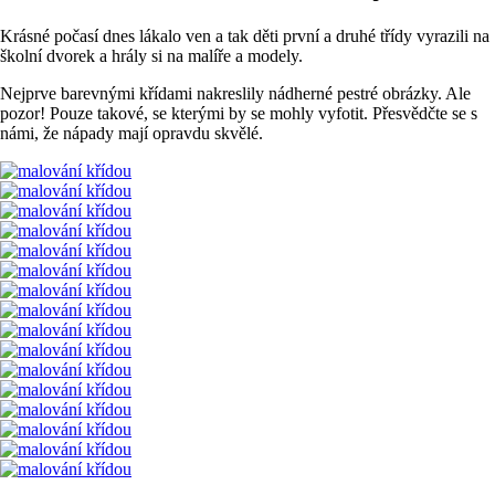
Krásné počasí dnes lákalo ven a tak děti první a druhé třídy vyrazili na
školní dvorek a hrály si na malíře a modely.
Nejprve barevnými křídami nakreslily nádherné pestré obrázky. Ale
pozor! Pouze takové, se kterými by se mohly vyfotit. Přesvědčte se s
námi, že nápady mají opravdu skvělé.