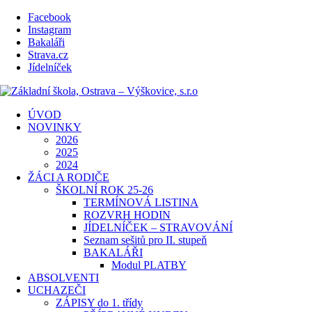
Facebook
Instagram
Bakaláři
Strava.cz
Jídelníček
ÚVOD
NOVINKY
2026
2025
2024
ŽÁCI A RODIČE
ŠKOLNÍ ROK 25-26
TERMÍNOVÁ LISTINA
ROZVRH HODIN
JÍDELNÍČEK – STRAVOVÁNÍ
Seznam sešitů pro II. stupeň
BAKALÁŘI
Modul PLATBY
ABSOLVENTI
UCHAZEČI
ZÁPISY do 1. třídy