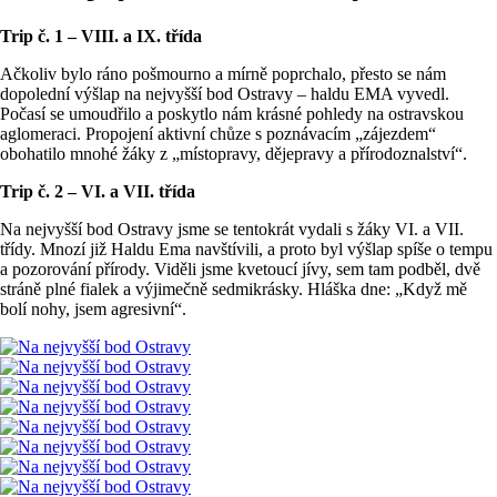
Trip č. 1 – VIII. a IX. třída
Ačkoliv bylo ráno pošmourno a mírně poprchalo, přesto se nám
dopolední výšlap na nejvyšší bod Ostravy – haldu EMA vyvedl.
Počasí se umoudřilo a poskytlo nám krásné pohledy na ostravskou
aglomeraci. Propojení aktivní chůze s poznávacím „zájezdem“
obohatilo mnohé žáky z „místopravy, dějepravy a přírodoznalství“.
Trip č. 2 – VI. a VII. třída
Na nejvyšší bod Ostravy jsme se tentokrát vydali s žáky VI. a VII.
třídy. Mnozí již Haldu Ema navštívili, a proto byl výšlap spíše o tempu
a pozorování přírody. Viděli jsme kvetoucí jívy, sem tam podběl, dvě
stráně plné fialek a výjimečně sedmikrásky. Hláška dne: „Když mě
bolí nohy, jsem agresivní“.