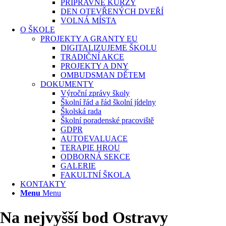
PŘÍPRAVNÉ KURZY
DEN OTEVŘENÝCH DVEŘÍ
VOLNÁ MÍSTA
O ŠKOLE
PROJEKTY A GRANTY EU
DIGITALIZUJEME ŠKOLU
TRADIČNÍ AKCE
PROJEKTY A DNY
OMBUDSMAN DĚTEM
DOKUMENTY
Výroční zprávy školy
Školní řád a řád školní jídelny
Školská rada
Školní poradenské pracoviště
GDPR
AUTOEVALUACE
TERAPIE HROU
ODBORNÁ SEKCE
GALERIE
FAKULTNÍ ŠKOLA
KONTAKTY
Menu
Menu
Na nejvyšší bod Ostravy