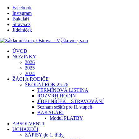
Facebook
Instagram
Bakaláři
Strava.cz
Jídelníček
ÚVOD
NOVINKY
2026
2025
2024
ŽÁCI A RODIČE
ŠKOLNÍ ROK 25-26
TERMÍNOVÁ LISTINA
ROZVRH HODIN
JÍDELNÍČEK – STRAVOVÁNÍ
Seznam sešitů pro II. stupeň
BAKALÁŘI
Modul PLATBY
ABSOLVENTI
UCHAZEČI
ZÁPISY do 1. třídy