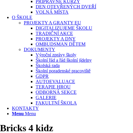
PŘÍPRAVNÉ KURZY
DEN OTEVŘENÝCH DVEŘÍ
VOLNÁ MÍSTA
O ŠKOLE
PROJEKTY A GRANTY EU
DIGITALIZUJEME ŠKOLU
TRADIČNÍ AKCE
PROJEKTY A DNY
OMBUDSMAN DĚTEM
DOKUMENTY
Výroční zprávy školy
Školní řád a řád školní jídelny
Školská rada
Školní poradenské pracoviště
GDPR
AUTOEVALUACE
TERAPIE HROU
ODBORNÁ SEKCE
GALERIE
FAKULTNÍ ŠKOLA
KONTAKTY
Menu
Menu
Bricks 4 kidz